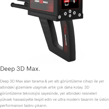
Deep 3D Max.
Deep 3D Max alan tarama & yer altı görüntüleme cihazı ile yer
altındaki gizemlere ulaşmak artık çok daha kolay. 3D
görüntüleme teknolojisi sayesinde, yer altındaki nesneleri
yüksek hassasiyetle tespit edin ve ultra modern tasarım ile üstün
performansın tadını çıkarın.